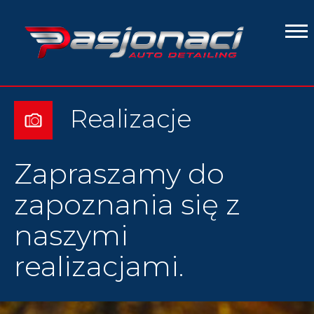
O
NAS
USŁUG
CZYSZ
Realizacje
I
PIELĘ
SKÓR
Zapraszamy do
MYCIE
zapoznania się z
SPA
naszymi
KOMP
realizacjami.
RENO
POJA