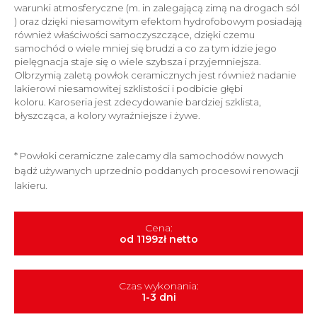
BEZBA
warunki atmosferyczne (m. in zalegającą zimą na drogach sól
) oraz dzięki niesamowitym efektom hydrofobowym posiadają
również właściwości samoczyszczące, dzięki czemu
POWŁO
samochód o wiele mniej się brudzi a co za tym idzie jego
CERAM
pielęgnacja staje się o wiele szybsza i przyjemniejsza.
Olbrzymią zaletą powłok ceramicznych jest również nadanie
PRANIE
lakierowi niesamowitej szklistości i podbicie głębi
TAPICE
koloru. Karoseria jest zdecydowanie bardziej szklista,
błyszcząca, a kolory wyraźniejsze i żywe.
PRZYCI
SZYB
* Powłoki ceramiczne zalecamy dla samochodów nowych
bądź używanych uprzednio poddanych procesowi renowacji
REGEN
lakieru.
TAPICE
SKÓRZ
Cena:
RENOW
od 1199zł netto
LAKIER
ZMIAN
Czas wykonania:
KOLOR
1-3 dni
AUTA